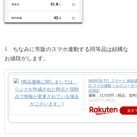
⇩ ちなみに市販のスマホ連動する同等品は結構な
お値段がします。
MIRROR FIT. スマート 体組
計 スマホ連動 ヘルスメーター
目測定
価格：12,105円（税込、送料
(2025/1/13時点)
楽天