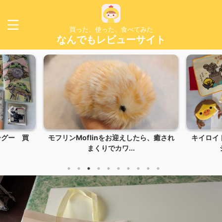
買った、使った、食べてみた
なんでもレビューサイト
ーグー 買
モフリンMoflinをお迎えしたら、癒され
キイロイ
まくりでカワ...