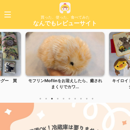
買った、使った、食べてみた
なんでもレビューサイト
ーグー 買
モフリンMoflinをお迎えしたら、癒され
キイロイ
まくりでカワ...