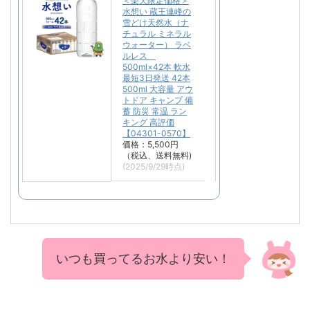
＜楽天限定価格＞
水想い 蔵王連峰の
雪どけ天然水（ナ
チュラル ミネラル
ウォーター） ラベ
ルレス
500ml×42本 軟水
最短3日発送 42本
500ml 大容量 アウ
トドア キャンプ 備
蓄 防災 常温 ラン
キング 高評価
【04301-0570】
価格：5,500円
（税込、送料無料)
(2025/9/29時点)
いつも買ってるお水より安い！