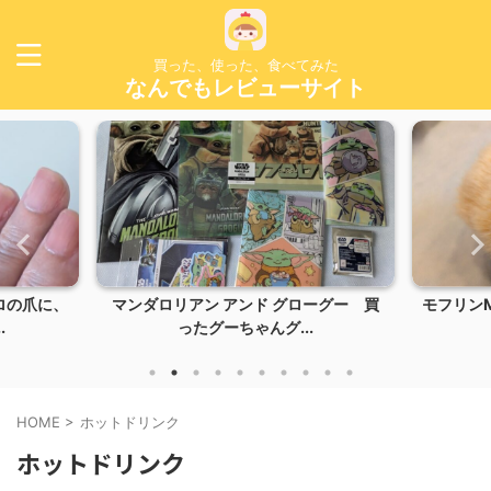
買った、使った、食べてみた
なんでもレビューサイト
ロの爪に、
マンダロリアン アンド グローグー 買
モフリンM
.
ったグーちゃんグ...
HOME
>
ホットドリンク
ホットドリンク